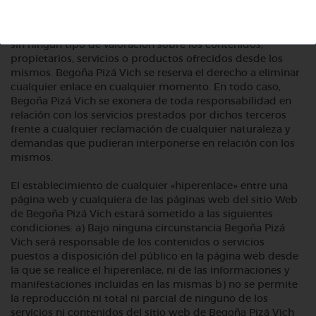
alguno sobre dichos sitios ni es responsable del contenido
de los mismos. Los links que esta web pudiera contener se
ofrecerán, únicamente, a modo de referencias informativas,
sin ningún tipo de valoración sobre los contenidos,
propietarios, servicios o productos ofrecidos desde los
mismos. Begoña Pizá Vich se reserva el derecho a eliminar
cualquier enlace en cualquier momento. En todo caso,
Begoña Pizá Vich se exonera de toda responsabilidad en
relación con los servicios prestados por dichos terceros
frente a cualquier reclamación de cualquier naturaleza y
demandas que pudieran interponerse en relación con los
mismos.
El establecimiento de cualquier «hiperenlace» entre una
página web y cualquiera de las páginas web del sitio Web
de Begoña Pizá Vich estará sometido a las siguientes
condiciones: a) Bajo ninguna circunstancia Begoña Pizá
Vich será responsable de los contenidos o servicios
puestos a disposición del público en la página web desde
la que se realice el hiperenlace, ni de las informaciones y
manifestaciones incluidas en las mismas b) no se permite
la reproducción ni total ni parcial de ninguno de los
servicios ni contenidos del sitio web de Begoña Pizá Vich