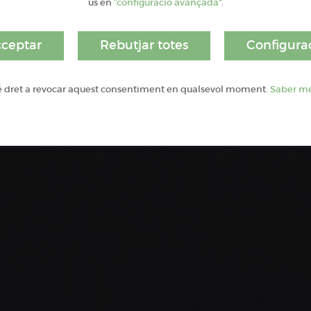
ús en
“configuració avançada”
.
comunicac
ceptar
Rebutjar totes
Configura
é dret a revocar aquest consentiment en qualsevol moment.
Saber m