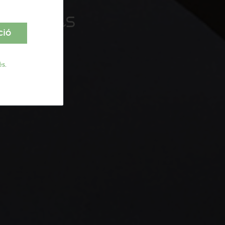
ió junts
ció
és
.