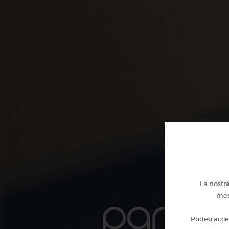
La nostra
mesu
Podeu accep