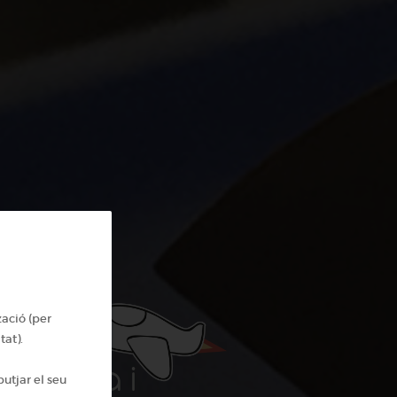
zació (per
tat).
, parla i
utjar el seu